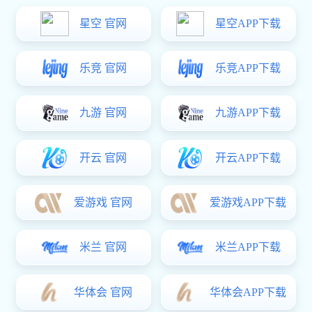
亿万28
>业务体系