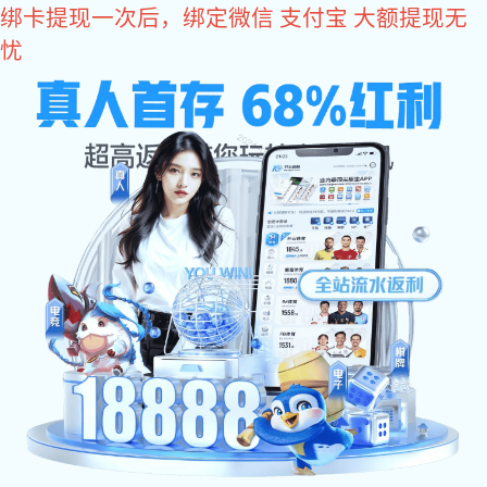
亿万28
亿万28
亿万28
关于亿万28
亿万28 资讯
var _hmt = _hmt || []; (function() { var hm = document.createElement
document.getElementsByTagName("script")[0]; s.parentNode.insertBefo
现实,努力成就未来!
NG娱乐官网-追求健康,你我一起成长