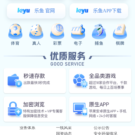
煤炭
电力
煤炭产量6.2亿吨，煤炭销量8.3亿吨，约
发电装机容量
占全国1/6；自产煤全年保持月产5000万
千瓦时，发电
吨峰值水平，实现长周期、高负荷稳定供
5.3亿吉焦
应。在产煤矿78座，...
瓦，发电量100
更多 >>
亿万28
政府网站
亿万28:国家能源集团网站群
关于亿万28
亿万28 资讯
信息公开
集团概况
集团要闻
组织机构
集团领导
综合亿万28
责任报告
董事会
党的建设
工商综合信息
组织机构
科技创新
人事信息
亿万28
社会责任
主要财务情况
业务体系
一线风采
公示公告
国资动态
安全环保情况