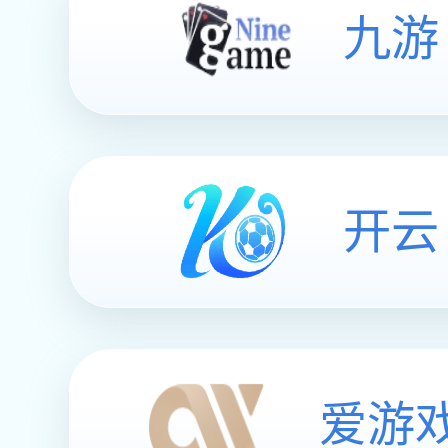
社会主义是干
亿万28
政府网站
国家能源集团网站群