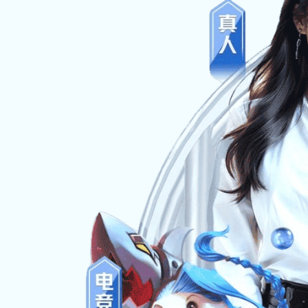
亿万28
>
亿万28 资讯
>热点专题
热点专题
亿万28 资讯
集团要闻
综合亿万28
一线风采