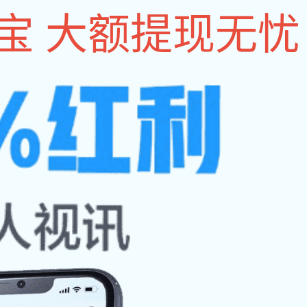
English
繁体版
0aeb1f51e218aa6"; var s = document.getElementsByTagName("script")
力
NG娱乐-梦想照进现实,努力成就未来!
NG娱乐官网-追求健康,你我一起